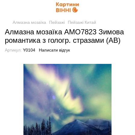
Алмазна мозаїка
Пейзажі
Пейзажі Китай
Алмазна мозаїка AMO7823 Зимова
романтика з гологр. стразами (AB)
Артикул:
Y0104
Написати відгук