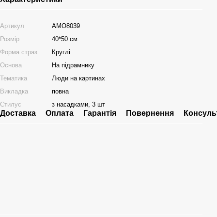
Артикул
AMO8039
Розмір
40*50 см
Форма страз
Круглі
Основа
На підрамнику
Тематика
Люди на картинах
Викладка
повна
Стилус
з насадками, 3 шт
Доставка
Оплата
Гарантія
Повернення
Консуль