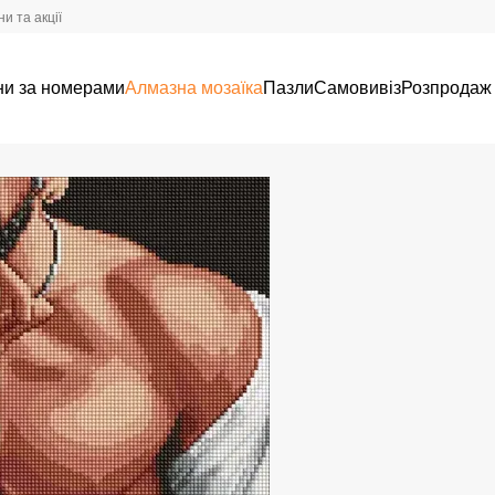
и та акції
ни за номерами
Алмазна мозаїка
Пазли
Самовивіз
Розпродаж