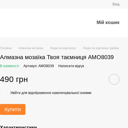
Вхід
Мій кошик
Головна
Алмазна мозаїка
Люди на картинах
Люди на картинах Ідейка
Алмазна мозаїка Твоя таємниця AMO8039
В наявності
Артикул: AMO8039
Написати відгук
490 грн
Увійти
для відображення накопичувальної знижки
%
Купити
Характеристики