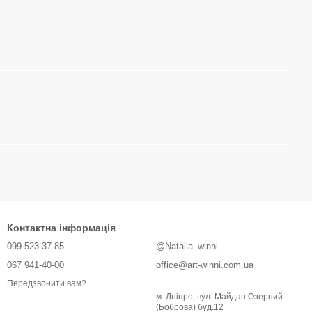
Контактна інформація
099 523-37-85
@Natalia_winni
067 941-40-00
office@art-winni.com.ua
Передзвонити вам?
м. Дніпро, вул. Майдан Озерний
(Боброва) буд.12