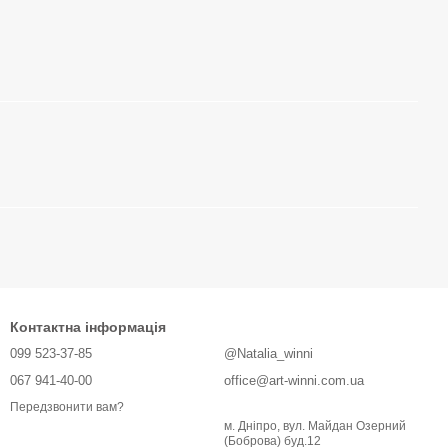
Контактна інформація
099 523-37-85
@Natalia_winni
067 941-40-00
office@art-winni.com.ua
Передзвонити вам?
м. Дніпро, вул. Майдан Озерний
(Боброва) буд.12