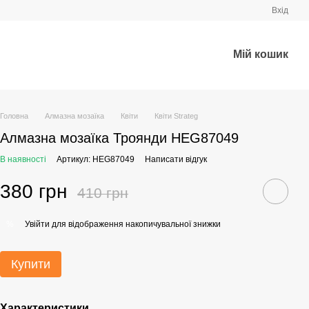
Вхід
Мій кошик
Головна
Алмазна мозаїка
Квіти
Квіти Strateg
Алмазна мозаїка Троянди HEG87049
В наявності
Артикул: HEG87049
Написати відгук
380 грн
410 грн
Увійти
для відображення накопичувальної знижки
%
Купити
Характеристики