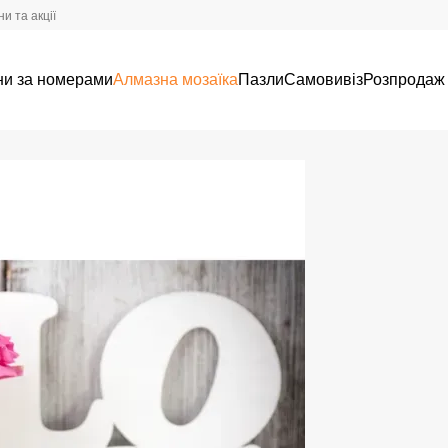
и та акції
ни за номерами
Алмазна мозаїка
Пазли
Самовивіз
Розпродаж