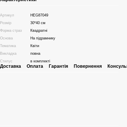
Артикул
HEG87049
Розмір
30*40 см
Форма страз
Квадратні
Основа
На підрамнику
Тематика
Квіти
Викладка
повна
Стилус
в комплекті
Доставка
Оплата
Гарантія
Повернення
Консуль