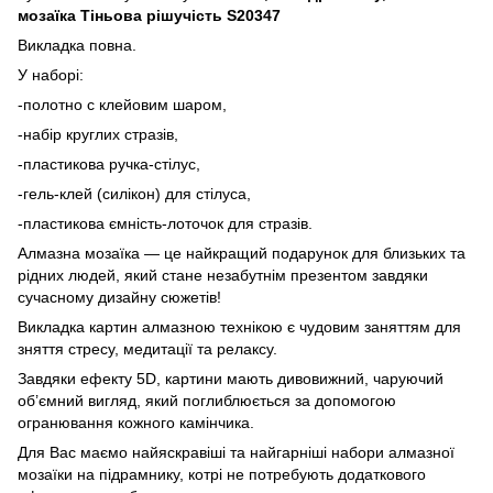
мозаїка Тіньова рішучість S20347
Викладка повна.
У наборі:
-полотно с клейовим шаром,
-набір круглих стразів,
-пластикова ручка-стілус,
-гель-клей (силікон) для стілуса,
-пластикова ємність-лоточок для стразів.
Алмазна мозаїка — це найкращий подарунок для близьких та
рідних людей, який стане незабутнім презентом завдяки
сучасному дизайну сюжетів!
Викладка картин алмазною технікою є чудовим заняттям для
зняття стресу, медитації та релаксу.
Завдяки ефекту 5D, картини мають дивовижний, чаруючий
об’ємний вигляд, який поглиблюється за допомогою
огранювання кожного камінчика.
Для Вас маємо найяскравіші та найгарніші набори алмазної
мозаїки на підрамнику, котрі не потребують додаткового