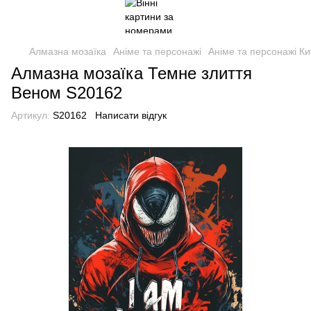
Алмазна мозаїка
Аніме та персонажі
Аніме та персонажі Ки
Алмазна мозаїка Темне злиття
Веном S20162
Артикул:
S20162
Написати відгук