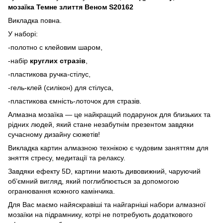
мозаїка Темне злиття Веном S20162
Викладка повна.
У наборі:
-полотно с клейовим шаром,
-набір
круглих стразів
,
-пластикова ручка-стілус,
-гель-клей (силікон) для стілуса,
-пластикова ємність-лоточок для стразів.
Алмазна мозаїка — це найкращий подарунок для близьких та
рідних людей, який стане незабутнім презентом завдяки
сучасному дизайну сюжетів!
Викладка картин алмазною технікою є чудовим заняттям для
зняття стресу, медитації та релаксу.
Завдяки ефекту 5D, картини мають дивовижний, чаруючий
об’ємний вигляд, який поглиблюється за допомогою
огранювання кожного камінчика.
Для Вас маємо найяскравіші та найгарніші набори алмазної
мозаїки на підрамнику, котрі не потребують додаткового