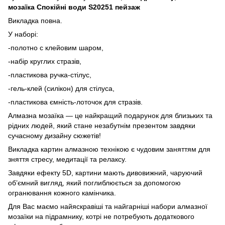
мозаїка Спокійні води S20251 пейзаж
Викладка повна.
У наборі:
-полотно с клейовим шаром,
-набір круглих стразів,
-пластикова ручка-стілус,
-гель-клей (силікон) для стілуса,
-пластикова ємність-лоточок для стразів.
Алмазна мозаїка — це найкращий подарунок для близьких та
рідних людей, який стане незабутнім презентом завдяки
сучасному дизайну сюжетів!
Викладка картин алмазною технікою є чудовим заняттям для
зняття стресу, медитації та релаксу.
Завдяки ефекту 5D, картини мають дивовижний, чаруючий
об’ємний вигляд, який поглиблюється за допомогою
огранювання кожного камінчика.
Для Вас маємо найяскравіші та найгарніші набори алмазної
мозаїки на підрамнику, котрі не потребують додаткового