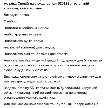
мозаїка Спокій на заході сонця S20192 літо, літній
краєвид, квіти космея
Викладка повна.
У наборі:
-полотно с клейовим шаром,
-набір
круглих стразів
,
-пластикова ручка-стілус,
-гель-клей (силікон) для стілуса,
-пластикова ємність-лоточок для стразів.
Алмазна мозаїка — це найкращий подарунок для близьких та
рідних людей, який стане незабутнім презентом завдяки
сучасному дизайну сюжетів!
Викладка картин алмазною технікою є чудовим заняттям для
зняття стресу, медитації та релаксу.
Завдяки ефекту 5D, картини мають дивовижний, чаруючий
об’ємний вигляд, який поглиблюється за допомогою
огранювання кожного камінчика.
Для Вас маємо найяскравіші та найгарніші набори алмазної