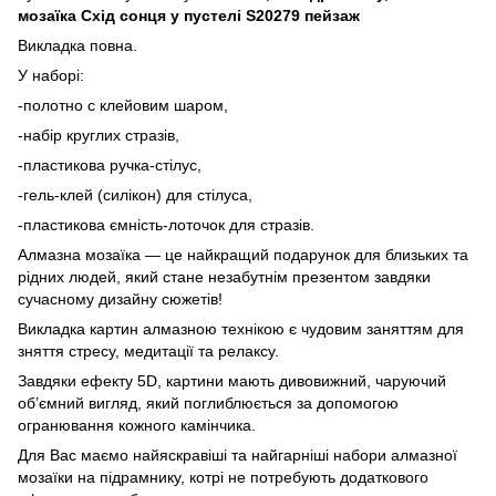
мозаїка Схід сонця у пустелі S20279 пейзаж
Викладка повна.
У наборі:
-полотно с клейовим шаром,
-набір круглих стразів,
-пластикова ручка-стілус,
-гель-клей (силікон) для стілуса,
-пластикова ємність-лоточок для стразів.
Алмазна мозаїка — це найкращий подарунок для близьких та
рідних людей, який стане незабутнім презентом завдяки
сучасному дизайну сюжетів!
Викладка картин алмазною технікою є чудовим заняттям для
зняття стресу, медитації та релаксу.
Завдяки ефекту 5D, картини мають дивовижний, чаруючий
об’ємний вигляд, який поглиблюється за допомогою
огранювання кожного камінчика.
Для Вас маємо найяскравіші та найгарніші набори алмазної
мозаїки на підрамнику, котрі не потребують додаткового