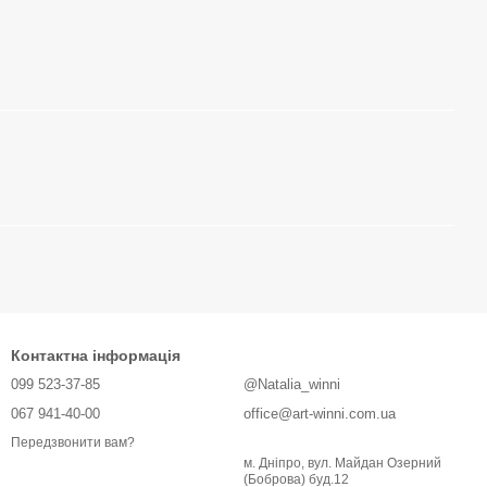
Контактна інформація
099 523-37-85
@Natalia_winni
067 941-40-00
office@art-winni.com.ua
Передзвонити вам?
м. Дніпро, вул. Майдан Озерний
(Боброва) буд.12