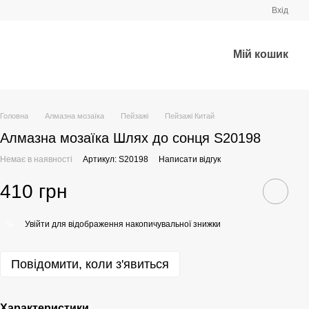
Вхід
Мій кошик
Головна
Алмазна мозаїка
Пейзажі
Пейзажі Китай
Алмазна мозаїка Шлях до сонця S20198
Немає в наявності
Артикул: S20198
Написати відгук
410 грн
Увійти
для відображення накопичувальної знижки
%
Повідомити, коли з'явиться
Характеристики