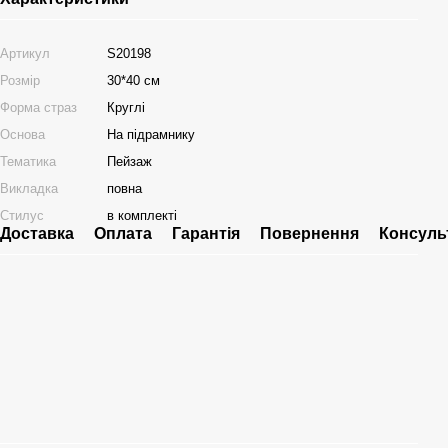
Артикул
S20198
Розмір
30*40 см
Форма страз
Круглі
Основа
На підрамнику
Тематика
Пейзаж
Викладка
повна
Стилус
в комплекті
Доставка
Оплата
Гарантія
Повернення
Консуль