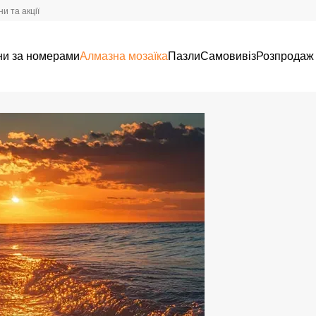
и та акції
ни за номерами
Алмазна мозаїка
Пазли
Самовивіз
Розпродаж