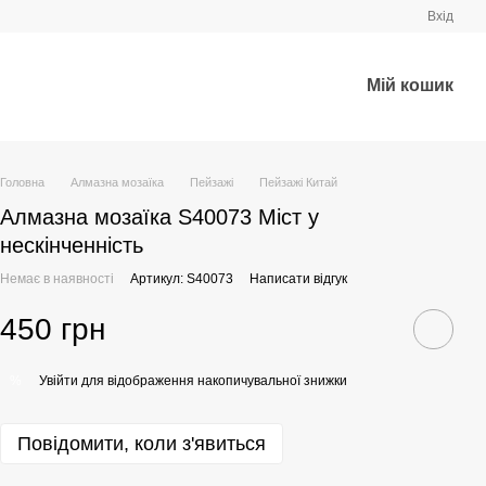
Вхід
Мій кошик
Головна
Алмазна мозаїка
Пейзажі
Пейзажі Китай
Алмазна мозаїка S40073 Міст у
нескінченність
Немає в наявності
Артикул: S40073
Написати відгук
450 грн
Увійти
для відображення накопичувальної знижки
%
Повідомити, коли з'явиться