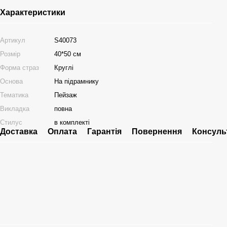
Характеристики
Артикул
S40073
Розмір
40*50 см
Форма страз
Круглі
Основа
На підрамнику
Тематика
Пейзаж
Викладка
повна
Стилус
в комплекті
Доставка
Оплата
Гарантія
Повернення
Консуль