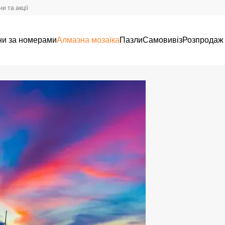
и та акції
ни за номерами
Алмазна мозаїка
Пазли
Самовивіз
Розпродаж