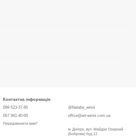
Контактна інформація
099 523-37-85
@Natalia_winni
067 941-40-00
office@art-winni.com.ua
Передзвонити вам?
м. Дніпро, вул. Майдан Озерний
(Боброва) буд.12