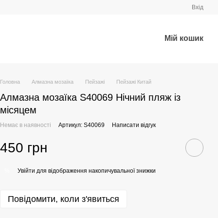
Вхід
Мій кошик
Головна
Алмазна мозаїка
Пейзажі
Пейзажі Китай
Алмазна мозаїка S40069 Нічний пляж із
місяцем
Немає в наявності
Артикул: S40069
Написати відгук
450 грн
Увійти
для відображення накопичувальної знижки
%
Повідомити, коли з'явиться