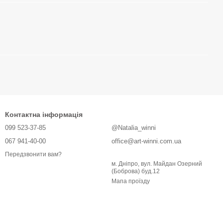
Контактна інформація
099 523-37-85
@Natalia_winni
067 941-40-00
office@art-winni.com.ua
Передзвонити вам?
м. Дніпро, вул. Майдан Озерний
(Боброва) буд.12
Мапа проїзду