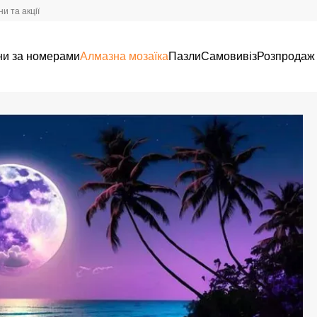
и та акції
ни за номерами
Алмазна мозаїка
Пазли
Самовивіз
Розпродаж