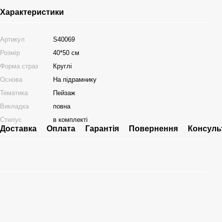
Характеристики
Артикул
S40069
Розмір
40*50 см
Форма страз
Круглі
Основа
На підрамнику
Тематика
Пейзаж
Викладка
повна
Стилус
в комплекті
Доставка
Оплата
Гарантія
Повернення
Консуль