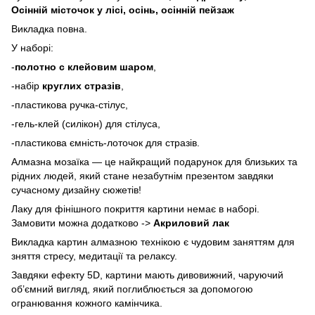
Осінній місточок у лісі,
осінь, осінній пейзаж
Викладка повна.
У наборі:
-
полотно с клейовим шаром
,
-набір
круглих стразів
,
-пластикова ручка-стілус,
-гель-клей (силікон) для стілуса,
-пластикова ємність-лоточок для стразів.
Алмазна мозаїка — це найкращий подарунок для близьких та
рідних людей, який стане незабутнім презентом завдяки
сучасному дизайну сюжетів!
Лаку для фінішного покриття картини немає в наборі.
Замовити можна додатково ->
Акриловий лак
Викладка картин алмазною технікою є чудовим заняттям для
зняття стресу, медитації та релаксу.
Завдяки ефекту 5D, картини мають дивовижний, чаруючий
об’ємний вигляд, який поглиблюється за допомогою
огранювання кожного камінчика.