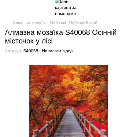
Алмазна мозаїка
Пейзажі
Пейзажі Китай
Алмазна мозаїка S40068 Осінній
місточок у лісі
Артикул:
S40068
Написати відгук