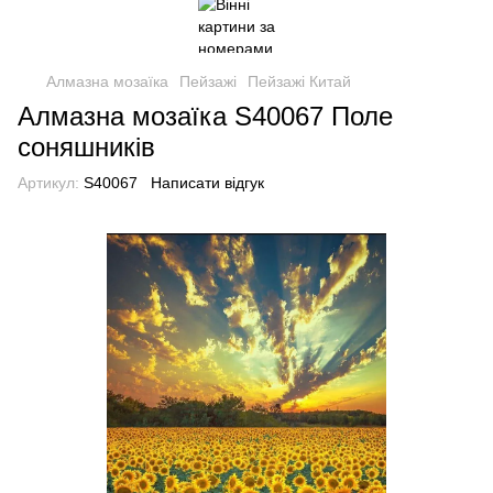
Алмазна мозаїка
Пейзажі
Пейзажі Китай
Алмазна мозаїка S40067 Поле
соняшників
Артикул:
S40067
Написати відгук