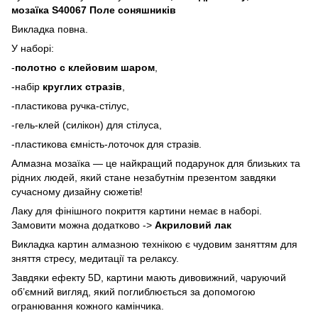
мозаїка S40067 Поле соняшників
Викладка повна.
У наборі:
-
полотно с клейовим шаром
,
-набір
круглих стразів
,
-пластикова ручка-стілус,
-гель-клей (силікон) для стілуса,
-пластикова ємність-лоточок для стразів.
Алмазна мозаїка — це найкращий подарунок для близьких та
рідних людей, який стане незабутнім презентом завдяки
сучасному дизайну сюжетів!
Лаку для фінішного покриття картини немає в наборі.
Замовити можна додатково ->
Акриловий лак
Викладка картин алмазною технікою є чудовим заняттям для
зняття стресу, медитації та релаксу.
Завдяки ефекту 5D, картини мають дивовижний, чаруючий
об’ємний вигляд, який поглиблюється за допомогою
огранювання кожного камінчика.