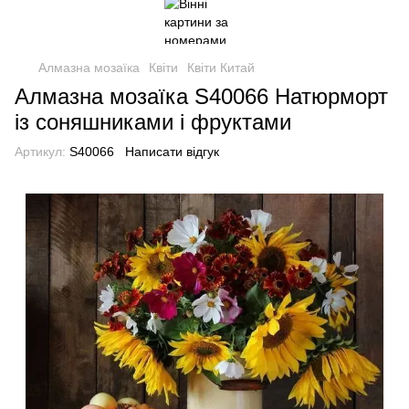
Алмазна мозаїка
Квіти
Квіти Китай
Алмазна мозаїка S40066 Натюрморт
із соняшниками і фруктами
Артикул:
S40066
Написати відгук