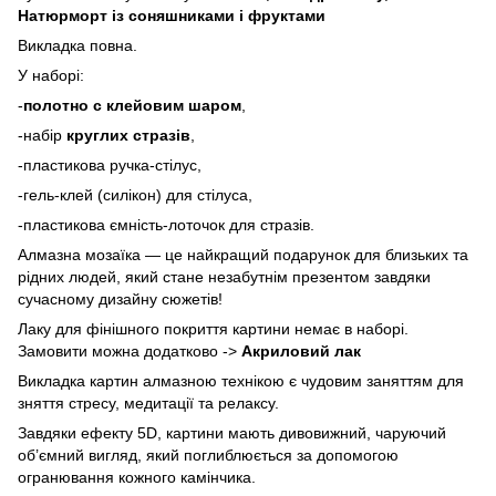
Натюрморт із соняшниками і фруктами
Викладка повна.
У наборі:
-
полотно с клейовим шаром
,
-набір
круглих стразів
,
-пластикова ручка-стілус,
-гель-клей (силікон) для стілуса,
-пластикова ємність-лоточок для стразів.
Алмазна мозаїка — це найкращий подарунок для близьких та
рідних людей, який стане незабутнім презентом завдяки
сучасному дизайну сюжетів!
Лаку для фінішного покриття картини немає в наборі.
Замовити можна додатково ->
Акриловий лак
Викладка картин алмазною технікою є чудовим заняттям для
зняття стресу, медитації та релаксу.
Завдяки ефекту 5D, картини мають дивовижний, чаруючий
об’ємний вигляд, який поглиблюється за допомогою
огранювання кожного камінчика.