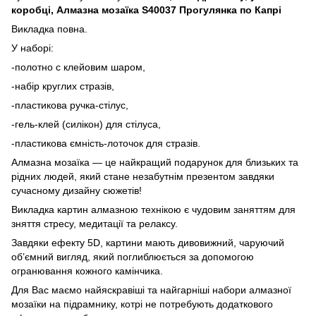
коробці, Алмазна мозаїка S40037 Прогулянка по Капрі
Викладка повна.
У наборі:
-полотно с клейовим шаром,
-набір круглих стразів,
-пластикова ручка-стілус,
-гель-клей (силікон) для стілуса,
-пластикова ємність-лоточок для стразів.
Алмазна мозаїка — це найкращий подарунок для близьких та
рідних людей, який стане незабутнім презентом завдяки
сучасному дизайну сюжетів!
Викладка картин алмазною технікою є чудовим заняттям для
зняття стресу, медитації та релаксу.
Завдяки ефекту 5D, картини мають дивовижний, чаруючий
об’ємний вигляд, який поглиблюється за допомогою
огранювання кожного камінчика.
Для Вас маємо найяскравіші та найгарніші набори алмазної
мозаїки на підрамнику, котрі не потребують додаткового