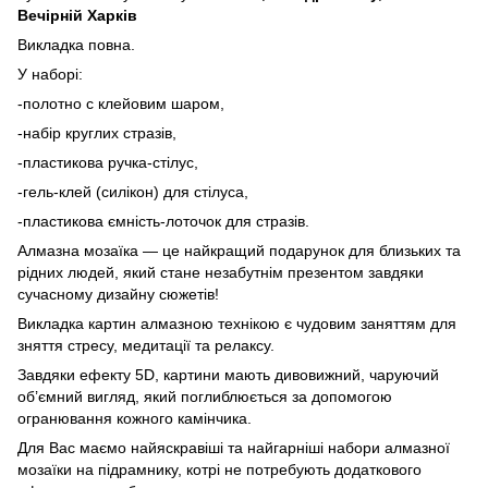
Вечірній Харків
Викладка повна.
У наборі:
-полотно с клейовим шаром,
-набір круглих стразів,
-пластикова ручка-стілус,
-гель-клей (силікон) для стілуса,
-пластикова ємність-лоточок для стразів.
Алмазна мозаїка — це найкращий подарунок для близьких та
рідних людей, який стане незабутнім презентом завдяки
сучасному дизайну сюжетів!
Викладка картин алмазною технікою є чудовим заняттям для
зняття стресу, медитації та релаксу.
Завдяки ефекту 5D, картини мають дивовижний, чаруючий
об’ємний вигляд, який поглиблюється за допомогою
огранювання кожного камінчика.
Для Вас маємо найяскравіші та найгарніші набори алмазної
мозаїки на підрамнику, котрі не потребують додаткового