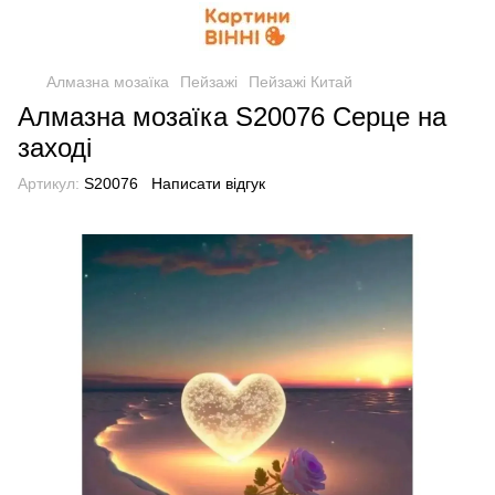
Алмазна мозаїка
Пейзажі
Пейзажі Китай
Алмазна мозаїка S20076 Серце на
заході
Артикул:
S20076
Написати відгук