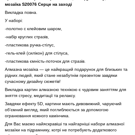
мозаїка S20076 Серце на заході
Викладка повна.
У наборі:
-полотно с клейовим шаром,
-набір круглих стразів,
-пластикова ручка-стілус,
-гель-клей (силікон) для стілуса,
-пластикова ємність-лоточок для стразів.
Алмазна мозаїка — це найкращий подарунок для близьких та
рідних людей, який стане незабутнім презентом завдяки
сучасному дизайну сюжетів!
Викладка картин алмазною технікою є чудовим заняттям для
зняття стресу, медитації та релаксу.
Завдяки ефекту 5D, картини мають дивовижний, чаруючий
об’ємний вигляд, який поглиблюється за допомогою
огранювання кожного камінчика.
Для Вас маємо найяскравіші та найгарніші набори алмазної
мозаїки на підрамнику, котрі не потребують додаткового