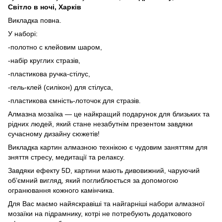
Світло в ночі, Харків
Викладка повна.
У наборі:
-полотно с клейовим шаром,
-набір круглих стразів,
-пластикова ручка-стілус,
-гель-клей (силікон) для стілуса,
-пластикова ємність-лоточок для стразів.
Алмазна мозаїка — це найкращий подарунок для близьких та
рідних людей, який стане незабутнім презентом завдяки
сучасному дизайну сюжетів!
Викладка картин алмазною технікою є чудовим заняттям для
зняття стресу, медитації та релаксу.
Завдяки ефекту 5D, картини мають дивовижний, чаруючий
об’ємний вигляд, який поглиблюється за допомогою
огранювання кожного камінчика.
Для Вас маємо найяскравіші та найгарніші набори алмазної
мозаїки на підрамнику, котрі не потребують додаткового