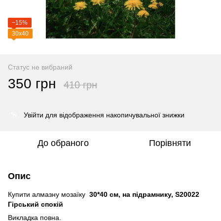
−15%
30х40
Статус не вибраний
350 грн
410 грн
Увійти
для відображення накопичувальної знижки
%
До обраного
Порівняти
Опис
Купити алмазну мозаїку
30*40 см, на підрамнику, S20022
Гірський спокій
Викладка повна.