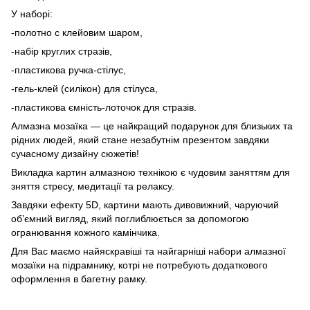
У наборі:
-полотно с клейовим шаром,
-набір круглих стразів,
-пластикова ручка-стілус,
-гель-клей (силікон) для стілуса,
-пластикова ємність-лоточок для стразів.
Алмазна мозаїка — це найкращий подарунок для близьких та
рідних людей, який стане незабутнім презентом завдяки
сучасному дизайну сюжетів!
Викладка картин алмазною технікою є чудовим заняттям для
зняття стресу, медитації та релаксу.
Завдяки ефекту 5D, картини мають дивовижний, чаруючий
об’ємний вигляд, який поглиблюється за допомогою
огранювання кожного камінчика.
Для Вас маємо найяскравіші та найгарніші набори алмазної
мозаїки на підрамнику, котрі не потребують додаткового
оформлення в багетну рамку.