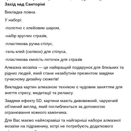
Захід над Санторіні
Викладка повна.
У наборі:
-полотно с клейовим шаром,
-набір круглих стразів,
-пластикова ручка-стілус,
-гель-клей (силікон) для стілуса,
-пластикова ємність-лоточок для стразів.
Алмазна мозаїка — це найкращий подарунок для близьких та
рідних людей, який стане незабутнім презентом завдяки
сучасному дизайну сюжетів!
Викладка картин алмазною технікою є чудовим заняттям для
зняття стресу, медитації та релаксу.
Завдяки ефекту 5D, картини мають дивовижний, чаруючий
об’ємний вигляд, який поглиблюється за допомогою
огранювання кожного камінчика.
Для Вас маємо найяскравіші та найгарніші набори алмазної
мозаїки на підрамнику, котрі не потребують додаткового