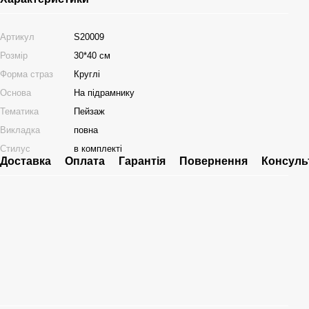
Артикул
S20009
Розмір
30*40 см
Форма страз
Круглі
Основа
На підрамнику
Тематика
Пейзаж
Викладка
повна
Стилус
в комплекті
Доставка
Оплата
Гарантія
Повернення
Консуль