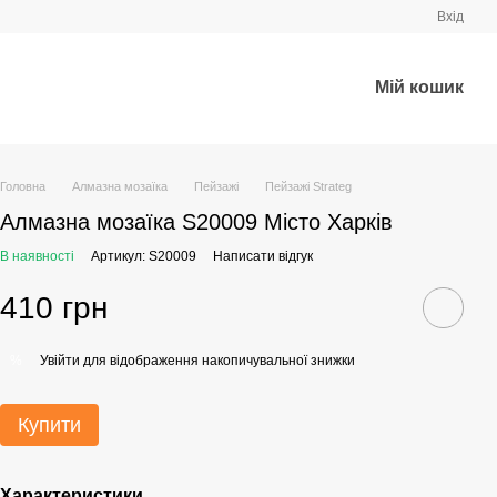
Вхід
Мій кошик
Головна
Алмазна мозаїка
Пейзажі
Пейзажі Strateg
Алмазна мозаїка S20009 Місто Харків
В наявності
Артикул: S20009
Написати відгук
410 грн
Увійти
для відображення накопичувальної знижки
%
Купити
Характеристики