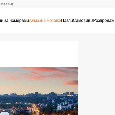
и та акції
ни за номерами
Алмазна мозаїка
Пазли
Самовивіз
Розпродаж