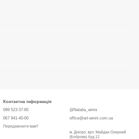
Контактна інформація
099 523-37-85
@Natalia_winni
067 941-40-00
office@art-winni.com.ua
Передзвонити вам?
м. Дніпро, вул. Майдан Озерний
(Боброва) буд.12