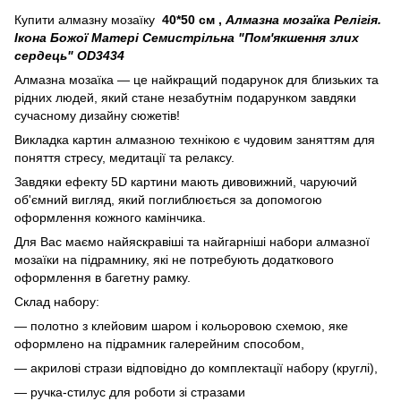
Купити алмазну мозаїку
40*50 см
,
Алмазна мозаїка Релігія.
Ікона Божої Матері Семистрільна "Пом'якшення злих
сердець" OD3434
Алмазна мозаїка — це найкращий подарунок для близьких та
рідних людей, який стане незабутнім подарунком завдяки
сучасному дизайну сюжетів!
Викладка картин алмазною технікою є чудовим заняттям для
поняття стресу, медитації та релаксу.
Завдяки ефекту 5D картини мають дивовижний, чаруючий
об'ємний вигляд, який поглиблюється за допомогою
оформлення кожного камінчика.
Для Вас маємо найяскравіші та найгарніші набори алмазної
мозаїки на підрамнику, які не потребують додаткового
оформлення в багетну рамку.
Склад набору:
— полотно з клейовим шаром і кольоровою схемою, яке
оформлено на підрамник галерейним способом,
— акрилові стрази відповідно до комплектації набору (круглі),
— ручка-стилус для роботи зі стразами