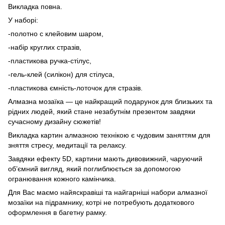
Викладка повна.
У наборі:
-полотно с клейовим шаром,
-набір круглих стразів,
-пластикова ручка-стілус,
-гель-клей (силікон) для стілуса,
-пластикова ємність-лоточок для стразів.
Алмазна мозаїка — це найкращий подарунок для близьких та
рідних людей, який стане незабутнім презентом завдяки
сучасному дизайну сюжетів!
Викладка картин алмазною технікою є чудовим заняттям для
зняття стресу, медитації та релаксу.
Завдяки ефекту 5D, картини мають дивовижний, чаруючий
об’ємний вигляд, який поглиблюється за допомогою
огранювання кожного камінчика.
Для Вас маємо найяскравіші та найгарніші набори алмазної
мозаїки на підрамнику, котрі не потребують додаткового
оформлення в багетну рамку.