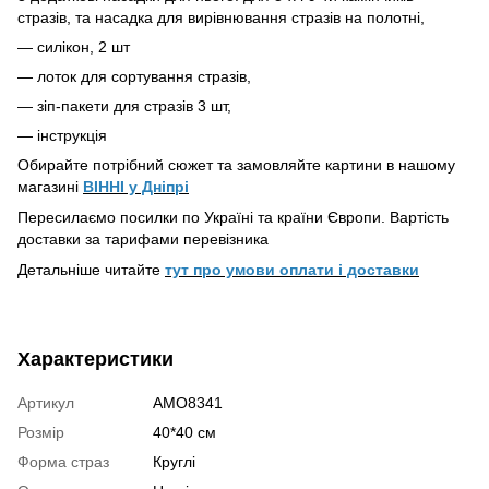
стразів, та насадка для вирівнювання стразів на полотні,
— силікон, 2 шт
— лоток для сортування стразів,
— зіп-пакети для стразів 3 шт,
— інструкція
Обирайте потрібний сюжет та замовляйте картини в нашому
магазині
ВІННІ у Дніпрі
Пересилаємо посилки по Україні та країни Європи. Вартість
доставки за тарифами перевізника
Детальніше читайте
тут про умови оплати і доставки
Характеристики
Артикул
AMO8341
Розмір
40*40 см
Форма страз
Круглі