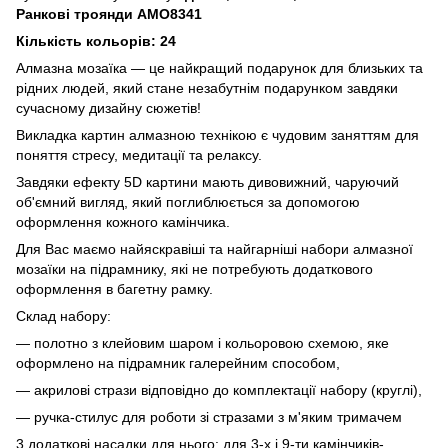
Ранкові троянди AMO8341
Кількість кольорів: 24
Алмазна мозаїка — це найкращий подарунок для близьких та
рідних людей, який стане незабутнім подарунком завдяки
сучасному дизайну сюжетів!
Викладка картин алмазною технікою є чудовим заняттям для
поняття стресу, медитації та релаксу.
Завдяки ефекту 5D картини мають дивовижний, чаруючий
об'ємний вигляд, який поглиблюється за допомогою
оформлення кожного камінчика.
Для Вас маємо найяскравіші та найгарніші набори алмазної
мозаїки на підрамнику, які не потребують додаткового
оформлення в багетну рамку.
Склад набору:
— полотно з клейовим шаром і кольоровою схемою, яке
оформлено на підрамник галерейним способом,
— акрилові стрази відповідно до комплектації набору (круглі),
— ручка-стилус для роботи зі стразами з м'яким тримачем
3 додаткові насадки для нього: для 3-х і 9-ти камінчиків-