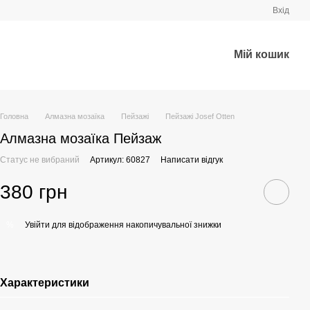
Вхід
Мій кошик
Головна
Алмазна мозаїка
Пейзажі
Пейзажі Josef Otten
Алмазна мозаїка Пейзаж
Статус не вибраний
Артикул: 60827
Написати відгук
380 грн
Увійти
для відображення накопичувальної знижки
%
Характеристики