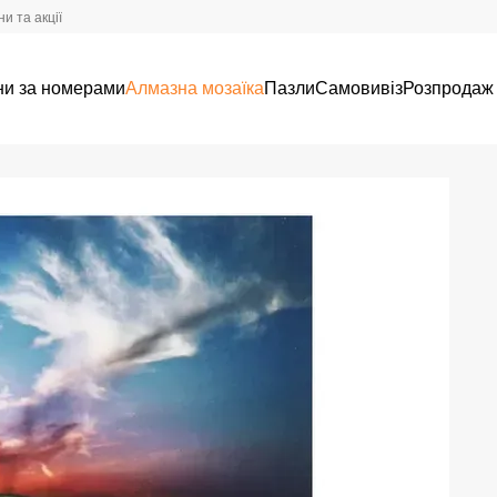
и та акції
ни за номерами
Алмазна мозаїка
Пазли
Самовивіз
Розпродаж