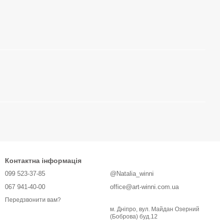
Контактна інформація
099 523-37-85
@Natalia_winni
067 941-40-00
office@art-winni.com.ua
Передзвонити вам?
м. Дніпро, вул. Майдан Озерний
(Боброва) буд.12