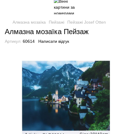
Алмазна мозаїка
Пейзажі
Пейзажі Josef Otten
Алмазна мозаїка Пейзаж
Артикул:
60614
Написати відгук