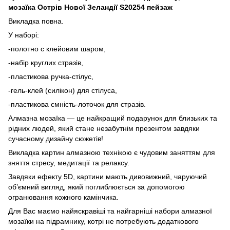
мозаїка Острів Нової Зеландії S20254 пейзаж
Викладка повна.
У наборі:
-полотно с клейовим шаром,
-набір круглих стразів,
-пластикова ручка-стілус,
-гель-клей (силікон) для стілуса,
-пластикова ємність-лоточок для стразів.
Алмазна мозаїка — це найкращий подарунок для близьких та
рідних людей, який стане незабутнім презентом завдяки
сучасному дизайну сюжетів!
Викладка картин алмазною технікою є чудовим заняттям для
зняття стресу, медитації та релаксу.
Завдяки ефекту 5D, картини мають дивовижний, чаруючий
об’ємний вигляд, який поглиблюється за допомогою
огранювання кожного камінчика.
Для Вас маємо найяскравіші та найгарніші набори алмазної
мозаїки на підрамнику, котрі не потребують додаткового