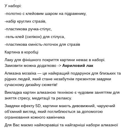
У наборі:
-полотно с клейовим шаром на підрамнику,
-набір круглих стразів,
-пластикова ручка-стілус,
-гель-клей (силікон) для стілуса,
-пластикова ємність-лоточок для стразів
Картина в коробці
Лаку для фінішного покриття картини немає в наборі.
Замовити можна додатково ->
Акриловий лак
Алмазна мозаїка — це найкращий подарунок для близьких та
рідних людей, який стане незабутнім презентом завдяки
сучасному дизайну сюжетів!
Викладка картин алмазною технікою є чудовим заняттям для
зняття стресу, медитації та релаксу.
Завдяки ефекту 5D, картини мають дивовижний, чаруючий
об’ємний вигляд, який поглиблюється за допомогою
огранювання кожного камінчика
Для Вас маємо найяскравіші та найгарніші набори алмазної