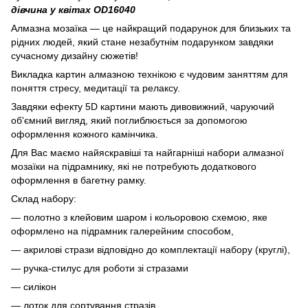
дівчина у квітах OD16040
Алмазна мозаїка — це найкращий подарунок для близьких та
рідних людей, який стане незабутнім подарунком завдяки
сучасному дизайну сюжетів!
Викладка картин алмазною технікою є чудовим заняттям для
поняття стресу, медитації та релаксу.
Завдяки ефекту 5D картини мають дивовижний, чаруючий
об'ємний вигляд, який поглиблюється за допомогою
оформлення кожного камінчика.
Для Вас маємо найяскравіші та найгарніші набори алмазної
мозаїки на підрамнику, які не потребують додаткового
оформлення в багетну рамку.
Склад набору:
— полотно з клейовим шаром і кольоровою схемою, яке
оформлено на підрамник галерейним способом,
— акрилові стрази відповідно до комплектації набору (круглі),
— ручка-стилус для роботи зі стразами
— силікон
— лоток для сортування стразів,