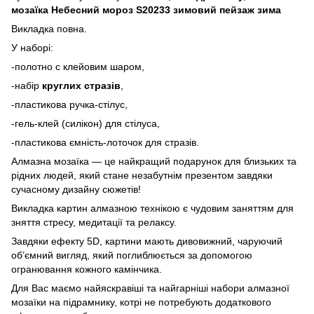
мозаїка Небесний мороз S20233 зимовий пейзаж зима
Викладка повна.
У наборі:
-полотно с клейовим шаром,
-набір
круглих стразів
,
-пластикова ручка-стілус,
-гель-клей (силікон) для стілуса,
-пластикова ємність-лоточок для стразів.
Алмазна мозаїка — це найкращий подарунок для близьких та
рідних людей, який стане незабутнім презентом завдяки
сучасному дизайну сюжетів!
Викладка картин алмазною технікою є чудовим заняттям для
зняття стресу, медитації та релаксу.
Завдяки ефекту 5D, картини мають дивовижний, чаруючий
об’ємний вигляд, який поглиблюється за допомогою
огранювання кожного камінчика.
Для Вас маємо найяскравіші та найгарніші набори алмазної
мозаїки на підрамнику, котрі не потребують додаткового