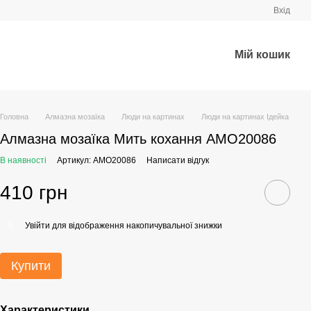
Вхід
Мій кошик
Головна
Алмазна мозаїка
Люди на картинах
Люди на картинах Ідейка
Алмазна мозаїка Мить кохання AMO20086
В наявності
Артикул: AMO20086
Написати відгук
410 грн
Увійти
для відображення накопичувальної знижки
%
Купити
Характеристики