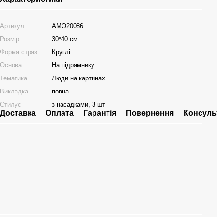
Артикул
AMO20086
Розмір
30*40 см
Форма страз
Круглі
Основа
На підрамнику
Тематика
Люди на картинах
Викладка
повна
Стилус
з насадками, 3 шт
Доставка
Оплата
Гарантія
Повернення
Консуль