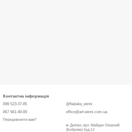
Контактна інформація
099 523-37-85
@Natalia_winni
067 941-40-00
office@art-winni.com.ua
Передзвонити вам?
м. Дніпро, вул. Майдан Озерний
(Боброва) буд.12