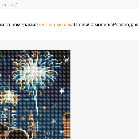
и та акції
ни за номерами
Алмазна мозаїка
Пазли
Самовивіз
Розпродаж