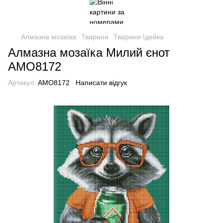
Алмазна мозаїка
Тварини
Тварини Ідейка
Алмазна мозаїка Милий єнот
AMO8172
Артикул:
AMO8172
Написати відгук