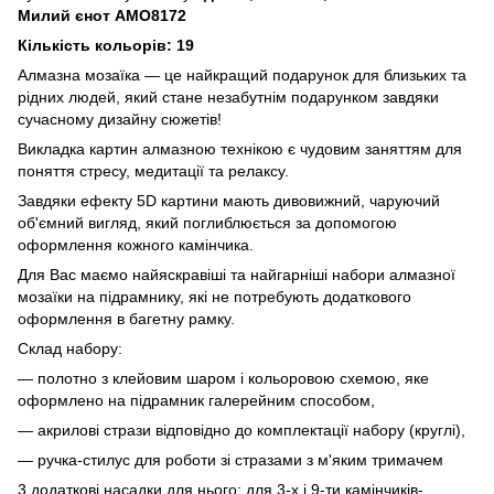
Милий єнот AMO8172
Кількість кольорів: 19
Алмазна мозаїка — це найкращий подарунок для близьких та
рідних людей, який стане незабутнім подарунком завдяки
сучасному дизайну сюжетів!
Викладка картин алмазною технікою є чудовим заняттям для
поняття стресу, медитації та релаксу.
Завдяки ефекту 5D картини мають дивовижний, чаруючий
об'ємний вигляд, який поглиблюється за допомогою
оформлення кожного камінчика.
Для Вас маємо найяскравіші та найгарніші набори алмазної
мозаїки на підрамнику, які не потребують додаткового
оформлення в багетну рамку.
Склад набору:
— полотно з клейовим шаром і кольоровою схемою, яке
оформлено на підрамник галерейним способом,
— акрилові стрази відповідно до комплектації набору (круглі),
— ручка-стилус для роботи зі стразами з м'яким тримачем
3 додаткові насадки для нього: для 3-х і 9-ти камінчиків-