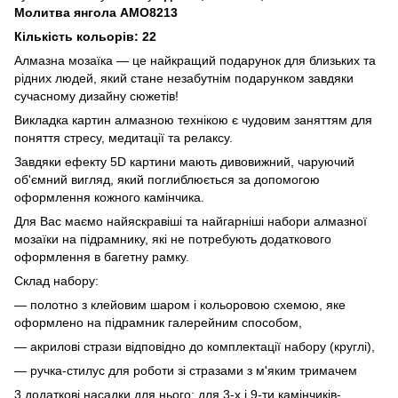
Молитва янгола AMO8213
Кількість кольорів: 22
Алмазна мозаїка — це найкращий подарунок для близьких та
рідних людей, який стане незабутнім подарунком завдяки
сучасному дизайну сюжетів!
Викладка картин алмазною технікою є чудовим заняттям для
поняття стресу, медитації та релаксу.
Завдяки ефекту 5D картини мають дивовижний, чаруючий
об'ємний вигляд, який поглиблюється за допомогою
оформлення кожного камінчика.
Для Вас маємо найяскравіші та найгарніші набори алмазної
мозаїки на підрамнику, які не потребують додаткового
оформлення в багетну рамку.
Склад набору:
— полотно з клейовим шаром і кольоровою схемою, яке
оформлено на підрамник галерейним способом,
— акрилові стрази відповідно до комплектації набору (круглі),
— ручка-стилус для роботи зі стразами з м'яким тримачем
3 додаткові насадки для нього: для 3-х і 9-ти камінчиків-