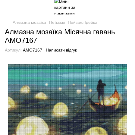
Алмазна мозаїка
Пейзажі
Пейзажі Ідейка
Алмазна мозаїка Місячна гавань
AMO7167
Артикул:
AMO7167
Написати відгук