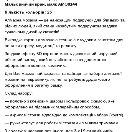
Мальовничий край, маяк AMO8144
Кількість кольорів: 25
Алмазна мозаїка — це найкращий подарунок для близьких та
рідних людей, який стане незабутнім подарунком завдяки
сучасному дизайну сюжетів!
Викладка картин алмазною технікою є чудовим заняттям для
поняття стресу, медитації та релаксу.
Завдяки ефекту 5D картини мають дивовижний, чаруючий
об'ємний вигляд, який поглиблюється за допомогою
оформлення кожного камінчика.
Для Вас маємо найяскравіші та найгарніші набори алмазної
мозаїки на підрамнику, які не потребують додаткового
оформлення в багетну рамку.
Склад набору:
— полотно з клейовим шаром і кольоровою схемою, яке
оформлено на підрамник галерейним способом,
— акрилові стрази відповідно до комплектації набору (круглі),
— ручка-стилус для роботи зі стразами з м'яким тримачем
3 додаткові насадки для нього: для 3-х і 9-ти камінчиків-