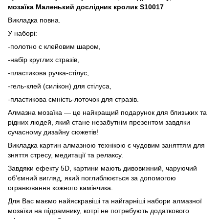
мозаїка Маленький дослідник кролик S10017
Викладка повна.
У наборі:
-полотно с клейовим шаром,
-набір круглих стразів,
-пластикова ручка-стілус,
-гель-клей (силікон) для стілуса,
-пластикова ємність-лоточок для стразів.
Алмазна мозаїка — це найкращий подарунок для близьких та
рідних людей, який стане незабутнім презентом завдяки
сучасному дизайну сюжетів!
Викладка картин алмазною технікою є чудовим заняттям для
зняття стресу, медитації та релаксу.
Завдяки ефекту 5D, картини мають дивовижний, чаруючий
об’ємний вигляд, який поглиблюється за допомогою
огранювання кожного камінчика.
Для Вас маємо найяскравіші та найгарніші набори алмазної
мозаїки на підрамнику, котрі не потребують додаткового