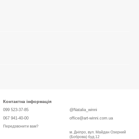
Контактна інформація
099 523-37-85
@Natalia_winni
067 941-40-00
office@art-winni.com.ua
Передзвонити вам?
м. Дніпро, вул. Майдан Озерний
(Боброва) буд.12