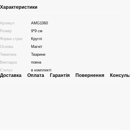
Характеристики
Артикул
AMG1060
Розмір
9*9 см
Форма страз
Круглі
Основа
Магніт
Тематика
Тварини
Викладка
повна
Стилус
в комплекті
Доставка
Оплата
Гарантія
Повернення
Консуль