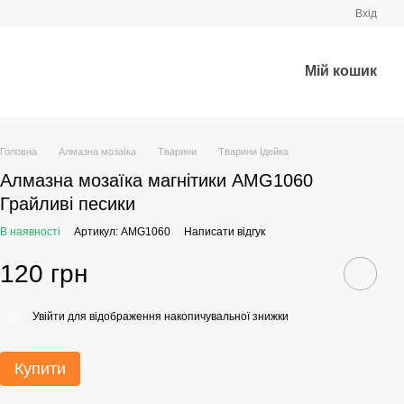
Вхід
Мій кошик
Головна
Алмазна мозаїка
Тварини
Тварини Ідейка
Алмазна мозаїка магнітики AMG1060
Грайливі песики
В наявності
Артикул: AMG1060
Написати відгук
120 грн
Увійти
для відображення накопичувальної знижки
%
Купити