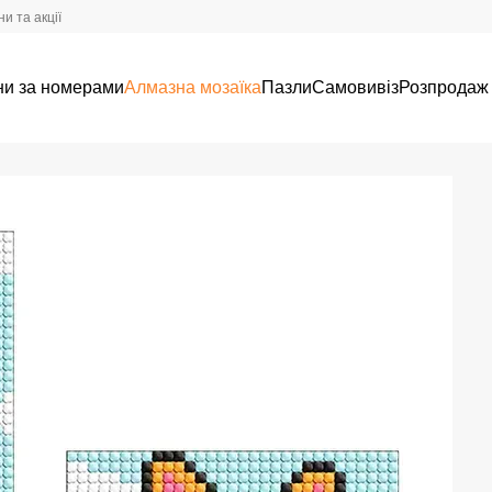
и та акції
ни за номерами
Алмазна мозаїка
Пазли
Самовивіз
Розпродаж