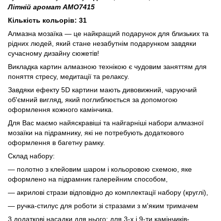
Літній аромат AMO7415
Кількість кольорів: 31
Алмазна мозаїка — це найкращий подарунок для близьких та
рідних людей, який стане незабутнім подарунком завдяки
сучасному дизайну сюжетів!
Викладка картин алмазною технікою є чудовим заняттям для
поняття стресу, медитації та релаксу.
Завдяки ефекту 5D картини мають дивовижний, чаруючий
об'ємний вигляд, який поглиблюється за допомогою
оформлення кожного камінчика.
Для Вас маємо найяскравіші та найгарніші набори алмазної
мозаїки на підрамнику, які не потребують додаткового
оформлення в багетну рамку.
Склад набору:
— полотно з клейовим шаром і кольоровою схемою, яке
оформлено на підрамник галерейним способом,
— акрилові стрази відповідно до комплектації набору (круглі),
— ручка-стилус для роботи зі стразами з м'яким тримачем
3 додаткові насадки для нього: для 3-х і 9-ти камінчиків-