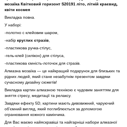
мозаїка Квітковий горизонт S20191 літо, літній краєвид,
квіти космея
Викладка повна.
У наборі:
-полотно с клейовим шаром,
-набір
круглих стразів
,
-пластикова ручка-стілус,
-гель-клей (силікон) для стілуса,
-пластикова ємність-лоточок для стразів.
Алмазна мозаїка — це найкращий подарунок для близьких та
рідних людей, який стане незабутнім презентом завдяки
сучасному дизайну сюжетів!
Викладка картин алмазною технікою є чудовим заняттям для
зняття стресу, медитації та релаксу.
Завдяки ефекту 5D, картини мають дивовижний, чаруючий
об’ємний вигляд, який поглиблюється за допомогою
огранювання кожного камінчика.
Для Вас маємо найяскравіші та найгарніші набори алмазної