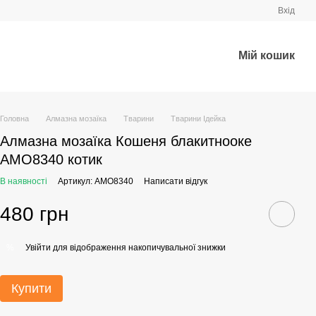
Вхід
Мій кошик
Головна
Алмазна мозаїка
Тварини
Тварини Ідейка
Алмазна мозаїка Кошеня блакитнооке
AMO8340 котик
В наявності
Артикул: AMO8340
Написати відгук
480 грн
Увійти
для відображення накопичувальної знижки
%
Купити