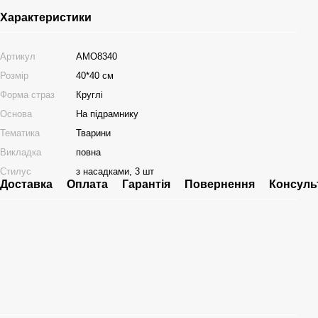
Характеристики
Артикул
AMO8340
Розмір
40*40 см
Форма страз
Круглі
Основа
На підрамнику
Тематика
Тварини
Викладка
повна
Стилус
з насадками, 3 шт
Доставка
Оплата
Гарантія
Повернення
Консуль