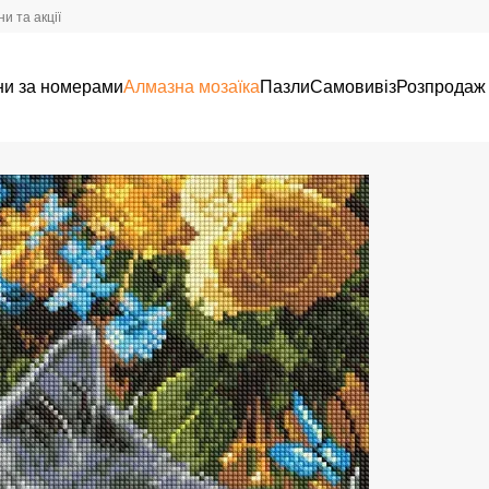
и та акції
ни за номерами
Алмазна мозаїка
Пазли
Самовивіз
Розпродаж