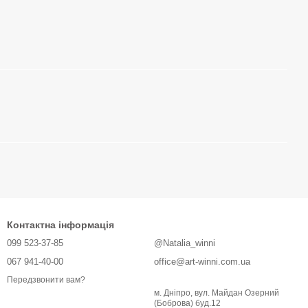
Контактна інформація
099 523-37-85
@Natalia_winni
067 941-40-00
office@art-winni.com.ua
Передзвонити вам?
м. Дніпро, вул. Майдан Озерний
(Боброва) буд.12