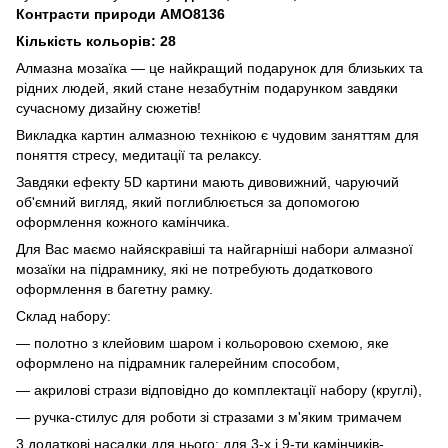
Контрасти природи AMO8136
Кількість кольорів: 28
Алмазна мозаїка — це найкращий подарунок для близьких та
рідних людей, який стане незабутнім подарунком завдяки
сучасному дизайну сюжетів!
Викладка картин алмазною технікою є чудовим заняттям для
поняття стресу, медитації та релаксу.
Завдяки ефекту 5D картини мають дивовижний, чаруючий
об'ємний вигляд, який поглиблюється за допомогою
оформлення кожного камінчика.
Для Вас маємо найяскравіші та найгарніші набори алмазної
мозаїки на підрамнику, які не потребують додаткового
оформлення в багетну рамку.
Склад набору:
— полотно з клейовим шаром і кольоровою схемою, яке
оформлено на підрамник галерейним способом,
— акрилові стрази відповідно до комплектації набору (круглі),
— ручка-стилус для роботи зі стразами з м'яким тримачем
3 додаткові насадки для нього: для 3-х і 9-ти камінчиків-