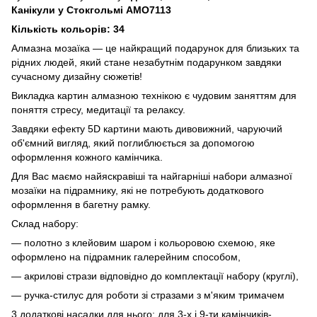
Канікули у Стокгольмі AMO7113
Кількість кольорів: 34
Алмазна мозаїка — це найкращий подарунок для близьких та
рідних людей, який стане незабутнім подарунком завдяки
сучасному дизайну сюжетів!
Викладка картин алмазною технікою є чудовим заняттям для
поняття стресу, медитації та релаксу.
Завдяки ефекту 5D картини мають дивовижний, чаруючий
об'ємний вигляд, який поглиблюється за допомогою
оформлення кожного камінчика.
Для Вас маємо найяскравіші та найгарніші набори алмазної
мозаїки на підрамнику, які не потребують додаткового
оформлення в багетну рамку.
Склад набору:
— полотно з клейовим шаром і кольоровою схемою, яке
оформлено на підрамник галерейним способом,
— акрилові стрази відповідно до комплектації набору (круглі),
— ручка-стилус для роботи зі стразами з м'яким тримачем
3 додаткові насадки для нього: для 3-х і 9-ти камінчиків-