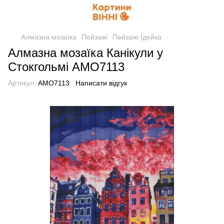
Алмазна мозаїка
Пейзажі
Пейзажі Ідейка
Алмазна мозаїка Канікули у
Стокгольмі AMO7113
Артикул:
AMO7113
Написати відгук