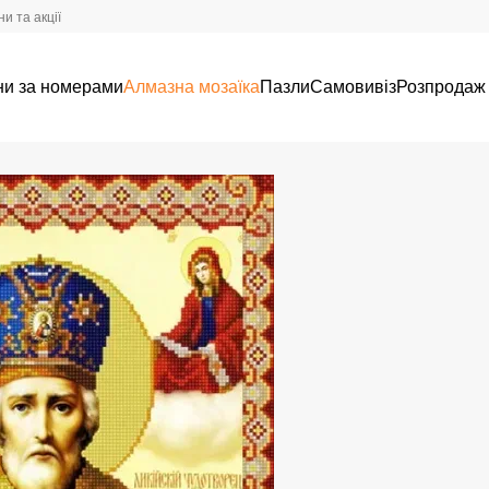
и та акції
ни за номерами
Алмазна мозаїка
Пазли
Самовивіз
Розпродаж