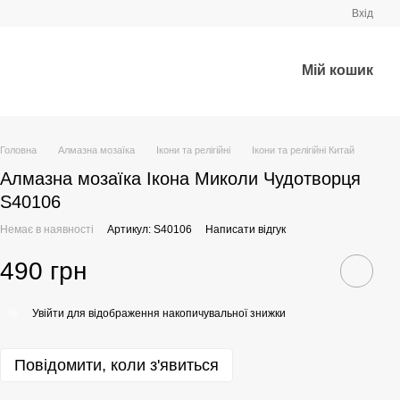
Вхід
Мій кошик
Головна
Алмазна мозаїка
Ікони та релігійні
Ікони та релігійні Китай
Алмазна мозаїка Ікона Миколи Чудотворця
S40106
Немає в наявності
Артикул: S40106
Написати відгук
490 грн
Увійти
для відображення накопичувальної знижки
%
Повідомити, коли з'явиться