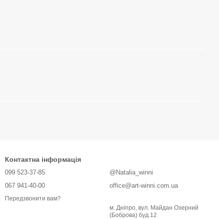
Контактна інформація
099 523-37-85
@Natalia_winni
067 941-40-00
office@art-winni.com.ua
Передзвонити вам?
м. Дніпро, вул. Майдан Озерний
(Боброва) буд.12