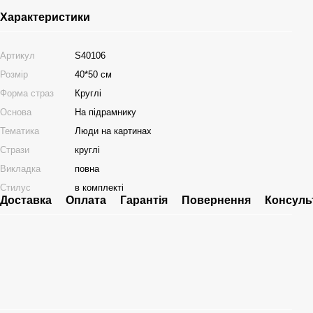
Характеристики
Артикул
S40106
Розмір
40*50 см
Форма страз
Круглі
Основа
На підрамнику
Тематика
Люди на картинах
Стрази
круглі
Викладка
повна
Стилус
в комплекті
Доставка
Оплата
Гарантія
Повернення
Консуль