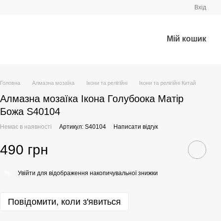
Вхід
Мій кошик
Головна
Алмазна мозаїка
Ікони та релігійні
Ікони та релігійні Китай
Алмазна мозаїка Ікона Голубоока Матір
Божа S40104
Немає в наявності
Артикул: S40104
Написати відгук
490 грн
Увійти
для відображення накопичувальної знижки
%
Повідомити, коли з'явиться