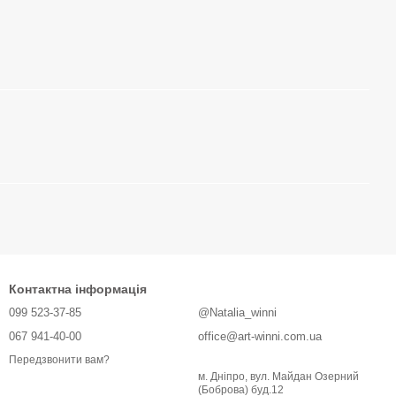
Контактна інформація
099 523-37-85
@Natalia_winni
067 941-40-00
office@art-winni.com.ua
Передзвонити вам?
м. Дніпро, вул. Майдан Озерний
(Боброва) буд.12