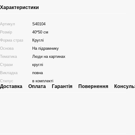
Характеристики
Артикул
S40104
Розмір
40*50 см
Форма страз
Круглі
Основа
На підрамнику
Тематика
Люди на картинах
Стрази
круглі
Викладка
повна
Стилус
в комплекті
Доставка
Оплата
Гарантія
Повернення
Консуль