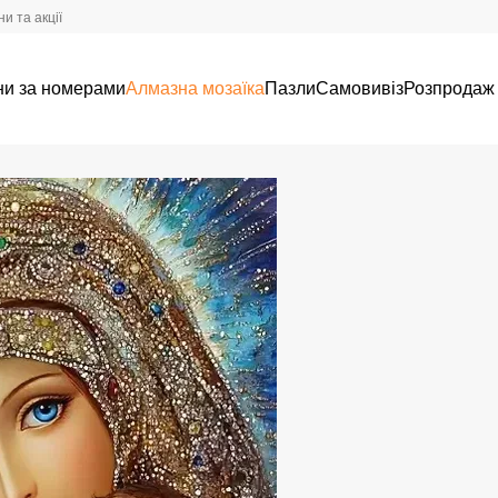
и та акції
ни за номерами
Алмазна мозаїка
Пазли
Самовивіз
Розпродаж