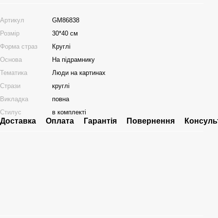
Артикул
GM86838
Розмір
30*40 см
Форма страз
Круглі
Основа
На підрамнику
Тематика
Люди на картинах
Стрази
круглі
Викладка
повна
Стилус
в комплекті
Доставка
Оплата
Гарантія
Повернення
Консуль