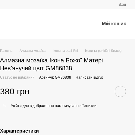
Вхід
Мій кошик
Головна
Алмазна мозаїка
Ікони та релігійні
Ікони та релігійні Strateg
Алмазна мозаїка Ікона Божої Матері
Нев'янучий цвіт GM86838
Статус не вибраний
Артикул: GM86838
Написати відгук
380 грн
Увійти
для відображення накопичувальної знижки
%
Характеристики