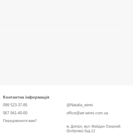
Контактна інформація
099 523-37-85
@Natalia_winni
067 941-40-00
office@art-winni.com.ua
Передзвонити вам?
м. Дніпро, вул. Майдан Озерний
(Боброва) буд.12