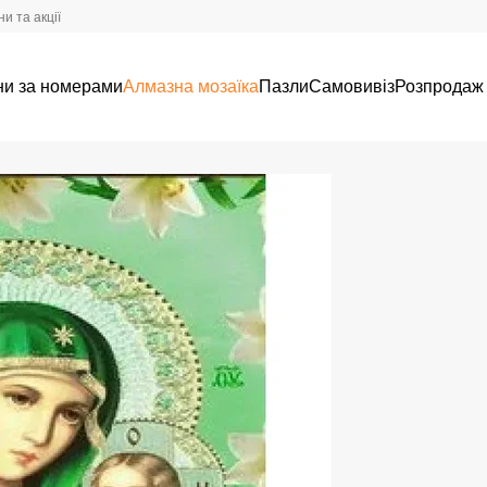
и та акції
ни за номерами
Алмазна мозаїка
Пазли
Самовивіз
Розпродаж