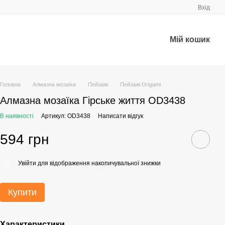
Вхід
Мій кошик
Головна
Алмазна мозаїка
Пейзажі
Пейзажі Origami
Алмазна мозаїка Гірське життя OD3438
В наявності
Артикул: OD3438
Написати відгук
594 грн
Увійти
для відображення накопичувальної знижки
%
Купити
Характеристики