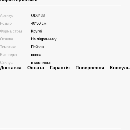
Артикул
OD3438
Розмір
40*50 см
Форма страз
Круглі
Основа
На підрамнику
Тематика
Пейзаж
Викладка
повна
Стилус
в комплекті
Доставка
Оплата
Гарантія
Повернення
Консуль