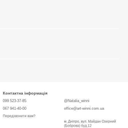
Контактна інформація
099 523-37-85
@Natalia_winni
067 941-40-00
office@art-winni.com.ua
Передзвонити вам?
м. Дніпро, вул. Майдан Озерний
(Боброва) буд.12