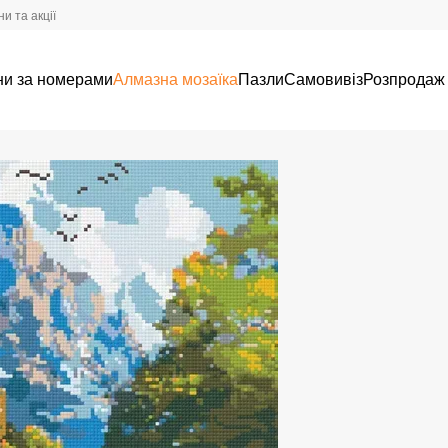
и та акції
ни за номерами
Алмазна мозаїка
Пазли
Самовивіз
Розпродаж