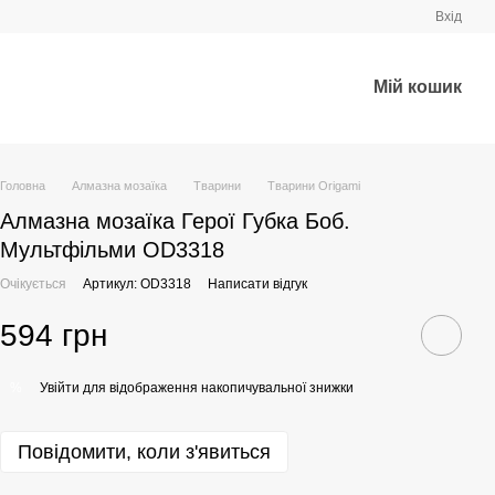
Вхід
Мій кошик
Головна
Алмазна мозаїка
Тварини
Тварини Origami
Алмазна мозаїка Герої Губка Боб.
Мультфільми OD3318
Очікується
Артикул: OD3318
Написати відгук
594 грн
Увійти
для відображення накопичувальної знижки
%
Повідомити, коли з'явиться