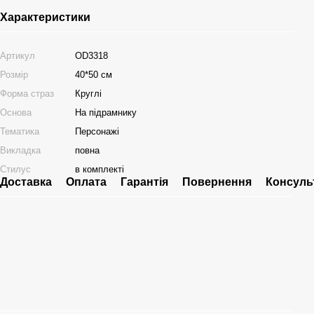
Характеристики
Артикул
OD3318
Розмір
40*50 см
Форма страз
Круглі
Основа
На підрамнику
Тематика
Персонажі
Викладка
повна
Стилус
в комплекті
Доставка
Оплата
Гарантія
Повернення
Консуль