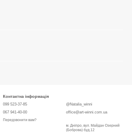
Контактна інформація
099 523-37-85
@Natalia_winni
067 941-40-00
office@art-winni.com.ua
Передзвонити вам?
м. Дніпро, вул. Майдан Озерний
(Боброва) буд.12