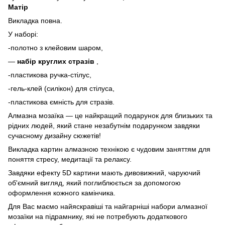
Матір
Викладка повна.
У наборі:
-полотно з клейовим шаром,
—
набір круглих стразів
,
-пластикова ручка-стілус,
-гель-клей (силікон) для стілуса,
-пластикова ємність для стразів.
Алмазна мозаїка — це найкращий подарунок для близьких та
рідних людей, який стане незабутнім подарунком завдяки
сучасному дизайну сюжетів!
Викладка картин алмазною технікою є чудовим заняттям для
поняття стресу, медитації та релаксу.
Завдяки ефекту 5D картини мають дивовижний, чаруючий
об'ємний вигляд, який поглиблюється за допомогою
оформлення кожного камінчика.
Для Вас маємо найяскравіші та найгарніші набори алмазної
мозаїки на підрамнику, які не потребують додаткового