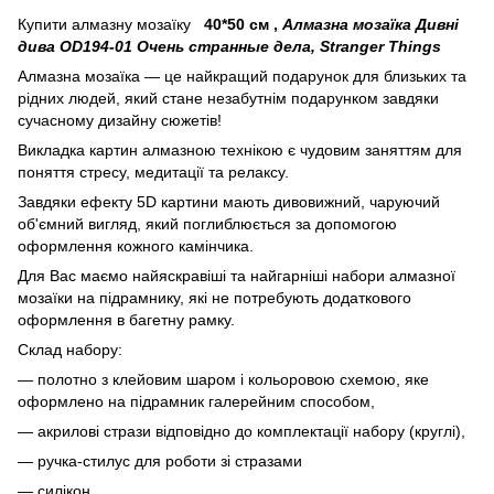
Купити алмазну мозаїку
40*50 см
,
Алмазна мозаїка Дивні
дива OD194-01 Очень странные дела, Stranger Things
Алмазна мозаїка — це найкращий подарунок для близьких та
рідних людей, який стане незабутнім подарунком завдяки
сучасному дизайну сюжетів!
Викладка картин алмазною технікою є чудовим заняттям для
поняття стресу, медитації та релаксу.
Завдяки ефекту 5D картини мають дивовижний, чаруючий
об'ємний вигляд, який поглиблюється за допомогою
оформлення кожного камінчика.
Для Вас маємо найяскравіші та найгарніші набори алмазної
мозаїки на підрамнику, які не потребують додаткового
оформлення в багетну рамку.
Склад набору:
— полотно з клейовим шаром і кольоровою схемою, яке
оформлено на підрамник галерейним способом,
— акрилові стрази відповідно до комплектації набору (круглі),
— ручка-стилус для роботи зі стразами
— силікон