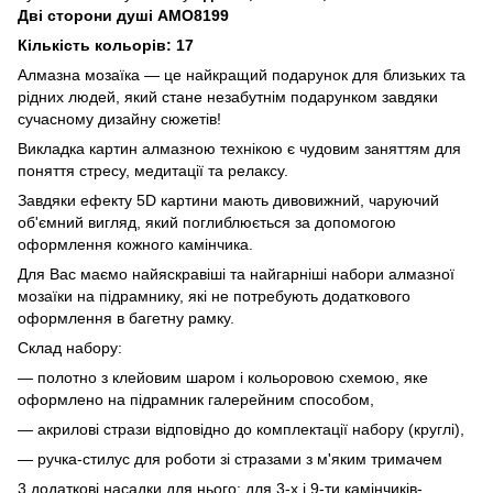
Дві сторони душі AMO8199
Кількість кольорів: 17
Алмазна мозаїка — це найкращий подарунок для близьких та
рідних людей, який стане незабутнім подарунком завдяки
сучасному дизайну сюжетів!
Викладка картин алмазною технікою є чудовим заняттям для
поняття стресу, медитації та релаксу.
Завдяки ефекту 5D картини мають дивовижний, чаруючий
об'ємний вигляд, який поглиблюється за допомогою
оформлення кожного камінчика.
Для Вас маємо найяскравіші та найгарніші набори алмазної
мозаїки на підрамнику, які не потребують додаткового
оформлення в багетну рамку.
Склад набору:
— полотно з клейовим шаром і кольоровою схемою, яке
оформлено на підрамник галерейним способом,
— акрилові стрази відповідно до комплектації набору (круглі),
— ручка-стилус для роботи зі стразами з м'яким тримачем
3 додаткові насадки для нього: для 3-х і 9-ти камінчиків-